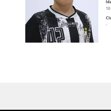
Id
10
Cl
-