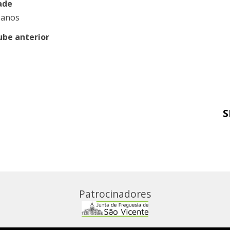
ade
 anos
ube anterior
S
Patrocinadores