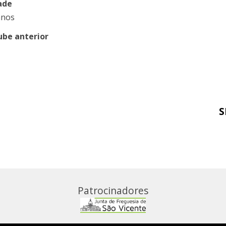
ade
anos
ube anterior
S
Patrocinadores