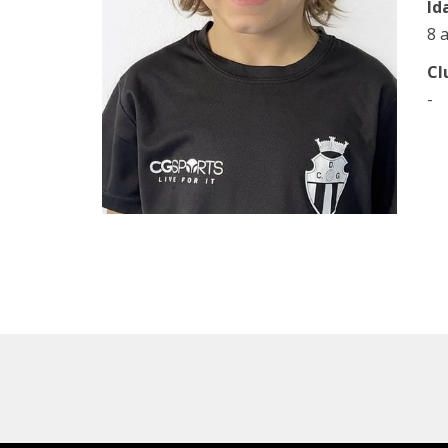
Id
8 
Cl
-