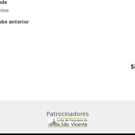
ade
anos
ube anterior
S
Patrocinadores