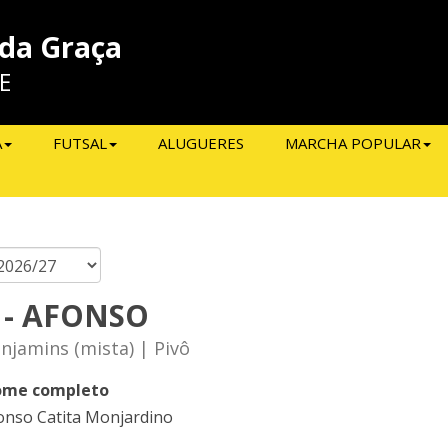
 da Graça
E
A
FUTSAL
ALUGUERES
MARCHA POPULAR
 - AFONSO
njamins (mista) | Pivô
me completo
onso Catita Monjardino