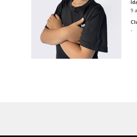
Id
9 
Cl
-